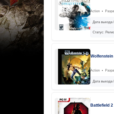
Action • Разраб
Дата выхода 
Статус: Рели
Wolfenstein
Action • Разра
Дата выхода 
Battlefield 2