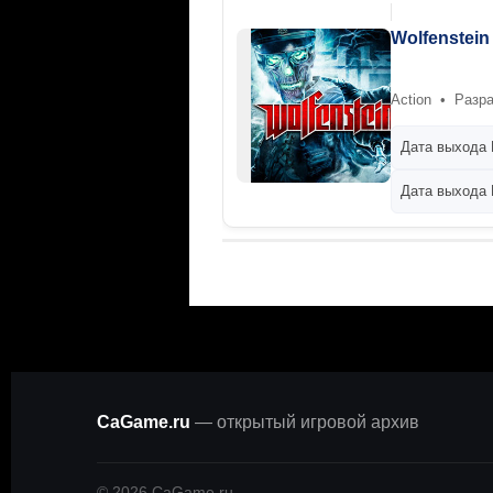
Wolfenstein
Action • Разраб
Дата выхода 
Дата выхода P
CaGame.ru
— открытый игровой архив
©
2026
CaGame.ru