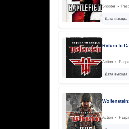
Shooter • Разра
Дата выхода 
Return to Ca
Action • Разраб
Дата выхода 
Wolfenstein
Action • Разр