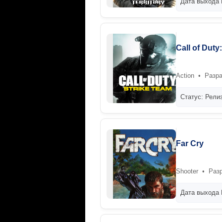
Дата выхода 
Call of Duty
Action • Разра
Статус: Рели
Far Cry
Shooter • Разр
Дата выхода 