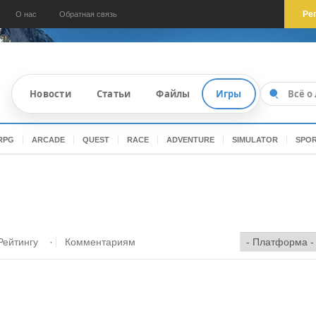
Ре
О нас
Обратная связь
Новости
Статьи
Файлы
Игры
RPG
ARCADE
QUEST
RACE
ADVENTURE
SIMULATOR
SPO
Рейтингу
·
Комментариям