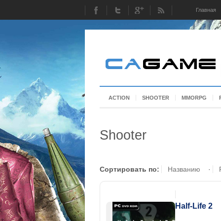
Главная
ACTION
SHOOTER
MMORPG
Shooter
Сортировать по:
Названию
·
Half-Life 2