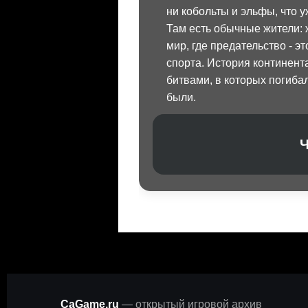
ни кобольты и эльфы, что 
Там есть обычные жители
мир, где предательство - э
спорта. История континент
битвами, в которых погибал
были.
Ч
CaGame.ru
— открытый игровой архив