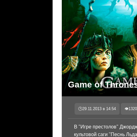
Game of Thrones
🕒
29.11.2013 в 14:54
👁
1320
В "Игре престолов" Джорджа
культовой саги "Песнь Льда