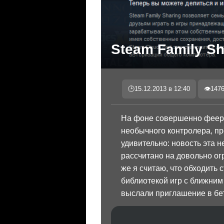
Steam Family Sh
🕒
15.12.2013 в 12:40
👁
147
На фоне совершенно феери
необычного контролера, про
удивительно: новость эта 
рассчитано на довольно ог
же я считаю, что обходить
библиотекой игр с ближним 
выслали приглашение в бе