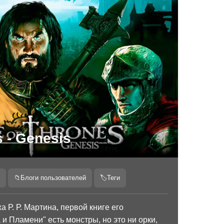
 - Genesis
📁
Блоги пользователей
🏷
Теги
 Р. Р. Мартина, первой книге его
 и Пламени" есть монстры, но это ни орки,