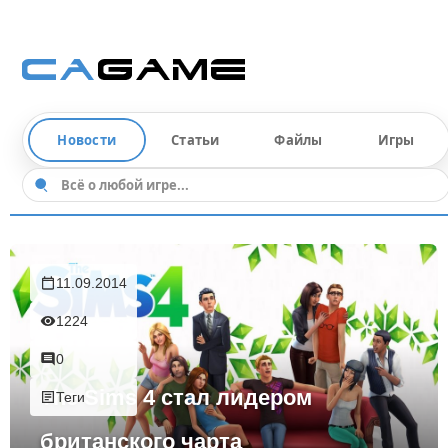
Новости
Статьи
Файлы
Игры
11.09.2014
1224
0
The Sims 4 стал лидером
Теги
британского чарта