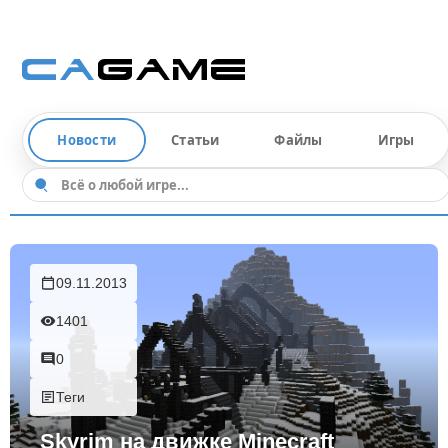
Новости
Статьи
Файлы
Игры
09.11.2013
1401
0
Теги
Skyrim на движке Minecraft