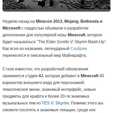
Неделю назад на
Minecon 2013, Mojang, Bethesda и
Microsoft
с гордостью объявили о разработке
дополнения для популярной игры
Minecraft
, которое
будет называться "The Elder Scrolls V: Skyrim Mash-Up".
Как ясно из названия, легендарный
Скайрим
перенесется в пиксельный мир Майнкрафта.
Стало известно, что разработкой обновления
занимается студия
4J
, которая добавит в
Minecraft
40
вариантов внешнего вида для персонажей,
тематическое меню, знакомый интерфейс, новые
предметы для крафта и более 20-ти знакомых
музыкальных тем из
TES V: Skyrim
. Помимо этого вы
сможете посетить и знакомые локации, среди них