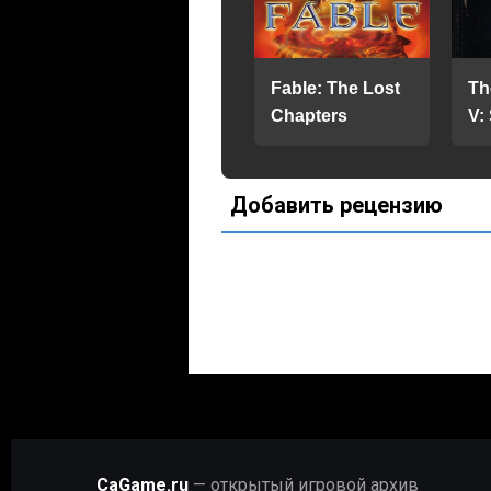
Fable: The Lost
Th
Chapters
V:
Добавить рецензию
CaGame.ru
— открытый игровой архив