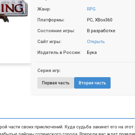
Жанр:
RPG
Платформы:
PC, XBox360
Состояние игры:
В разработке
Сайт игры:
Открыть
Издатель в России:
Бука
Серия игр:
Первая часть
Вторая часть
рой части своих приключений. Куда судьба закинет его на этот
забытые районы готического города. Впереди вас ждет правди