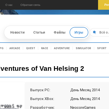
Ре
О нас
Обратная связь
Новости
Статьи
Файлы
Игры
PG
ARCADE
QUEST
RACE
ADVENTURE
SIMULATOR
SPORT
dventures of Van Helsing 2
Выпуск PC:
День Месяц 2014
Выпуск XBox:
День Месяц 2014
Разработчик:
NeocoreGames