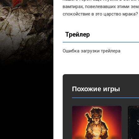
вампирах, повелевавших этими зем
спокойствие в это царство мрака?
Трейлер
Ошибка загрузки трейлера
Похожие игры