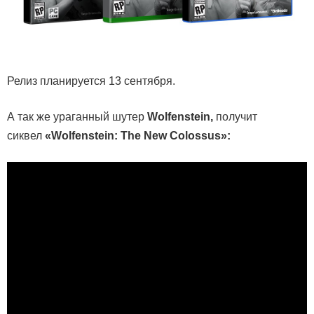
Релиз планируется 13 сентября.
А так же ураганный шутер
Wolfenstein,
получит
сиквел
«Wolfenstein: The New Colossus»: