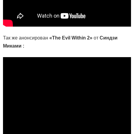
Так же анонсирован
«The Evil Within 2»
от
Синдзи
Миками :