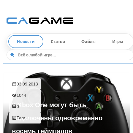
Новости
Статьи
Файлы
Игры
03.09.2013
1044
К Xbox One могут быть
0
подключены одновременно
Теги
восемь геймпадов