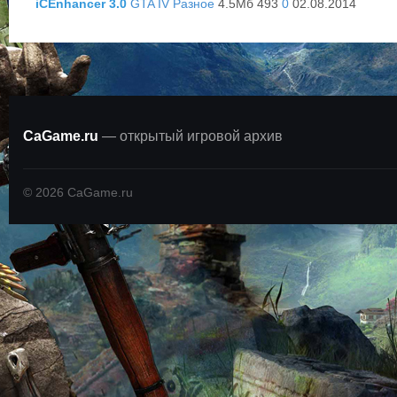
iCEnhancer 3.0
GTA IV
Разное
4.5Мб 493
0
02.08.2014
CaGame.ru
— открытый игровой архив
©
2026
CaGame.ru