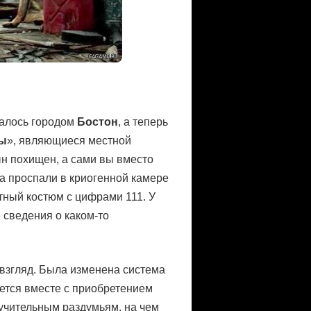
валось городом
Бостон
, а теперь
ы
», являющиеся местной
ын похищен, а сами вы вместо
са проспали в криогенной камере
итный костюм с цифрами 111. У
 сведения о каком-то
 взгляд. Была изменена система
дется вместе с приобретением
мучительным раздумьям, на чем