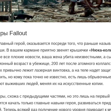
ры Fallout
 главный герой, оказывается посреди того, что раньше назы
ши. В вашем кармане приятно звенят крышечки «
Нюка-кол
е все плохие новости, ваша жена убита неизвестными, а с
сионный возраст в убежище, 200 лет после атомного коллап
ах привычно лежит лазерная винтовка, а на теле надет защ
ить, но кому пока точно не известно, есть лишь обрывочные
ают выживших людей, меняя их на искусственные копии.
гры, схожа с предыдущими частями, но это лишь на первый
чится качать только главные навыки героя, развиваться при
 Теперь всякий раз получение нового уровня приводит к 