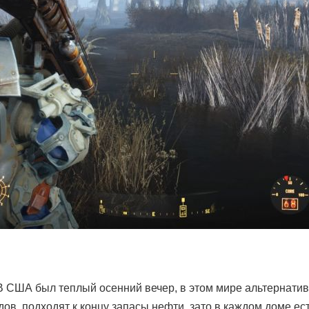
 В США был теплый осенний вечер, в этом мире альтернати
одов, подходят к концу запасы нефти, зато в каждом доме е