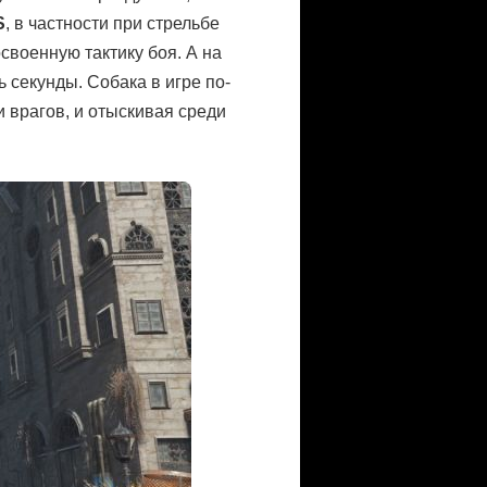
S
, в частности при стрельбе
своенную тактику боя. А на
 секунды. Собака в игре по-
 врагов, и отыскивая среди