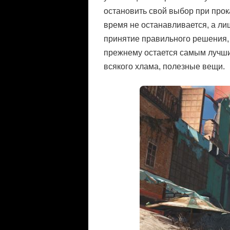
остановить свой выбор при прок
время не останавливается, а ли
принятие правильного решения, 
прежнему остается самым лучши
всякого хлама, полезные вещи.