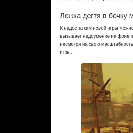
Ложка дегтя в бочку 
К недостаткам новой игры можно
вызывает недоумение на фоне п
несмотря на свою масштабность 
игры.