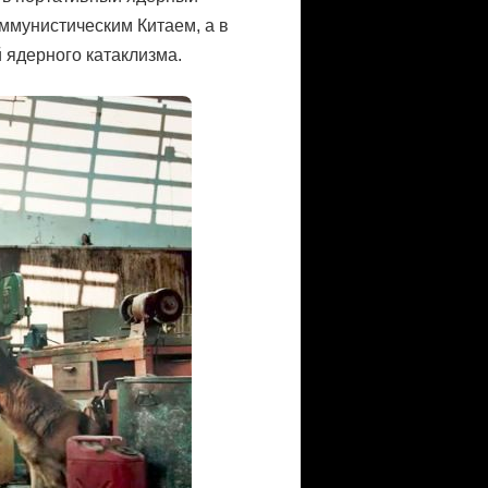
оммунистическим Китаем, а в
 ядерного катаклизма.