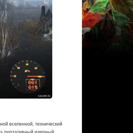
вной вселенной, технический
сть портативный ядерный