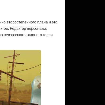
нно второстепенного плана и это
тов. Редактор персонажа,
о невзрачного главного героя