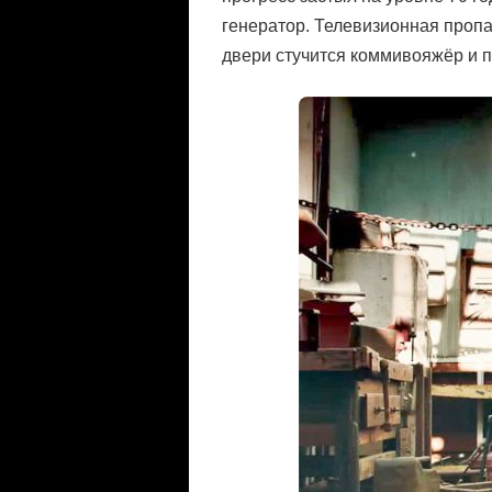
генератор. Телевизионная пропа
двери стучится коммивояжёр и п