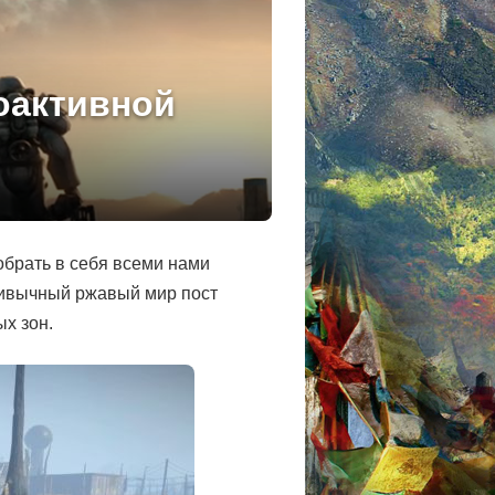
иоактивной
обрать в себя всеми нами
ривычный ржавый мир пост
х зон.