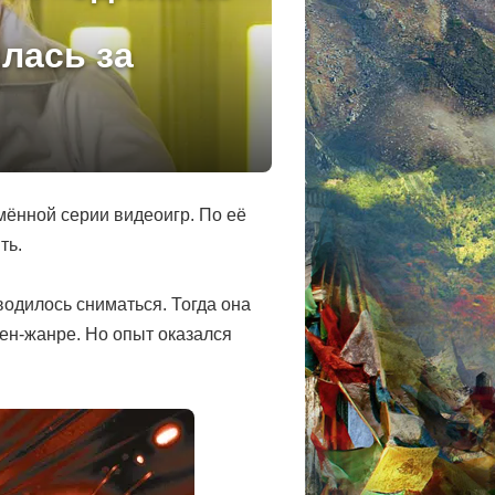
лась за
мённой серии видеоигр. По её
ть.
водилось сниматься. Тогда она
шен-жанре. Но опыт оказался
.