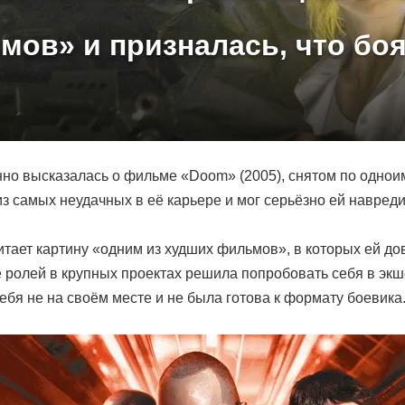
ов» и призналась, что боя
но высказалась о фильме «Doom» (2005), снятом по однои
из самых неудачных в её карьере и мог серьёзно ей навреди
читает картину «одним из худших фильмов», в которых ей до
е ролей в крупных проектах решила попробовать себя в эк
ебя не на своём месте и не была готова к формату боевика