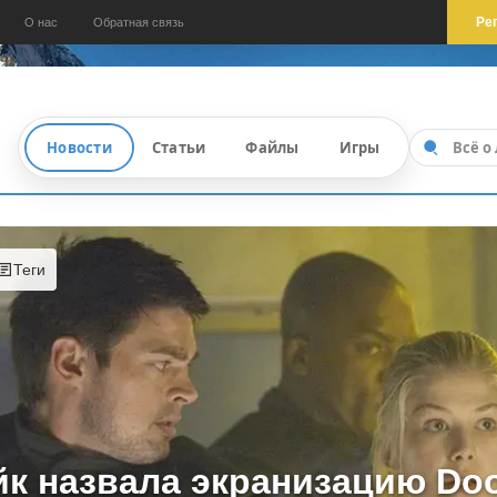
Ре
О нас
Обратная связь
Новости
Статьи
Файлы
Игры
Теги
йк назвала экранизацию Do