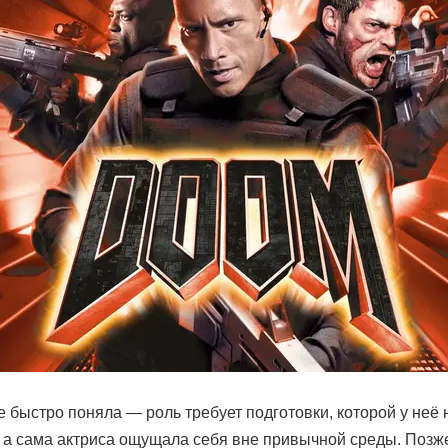
е быстро поняла — роль требует подготовки, которой у неё
 а сама актриса ощущала себя вне привычной среды. Позже