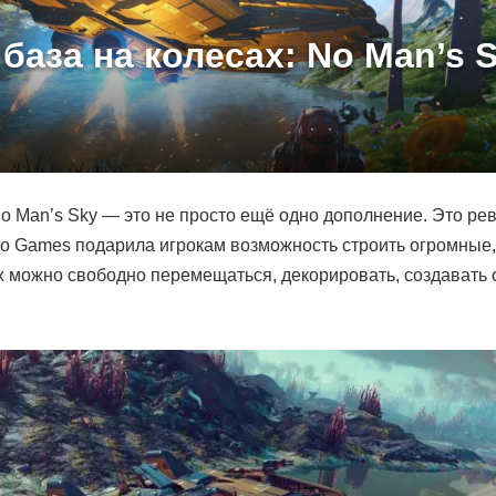
база на колесах: No Man’s 
No Man’s Sky — это не просто ещё одно дополнение. Это рев
llo Games подарила игрокам возможность строить огромны
х можно свободно перемещаться, декорировать, создавать