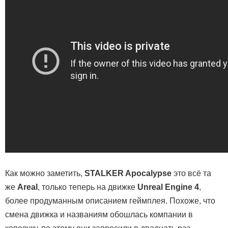
Как можно заметить,
STALKER Apocalypse
это всё та
же
Areal
, только теперь на движке
Unreal Engine 4
,
более
продуманным описанием геймплея. Похоже, что
смена движка и названиям обошлась компании в