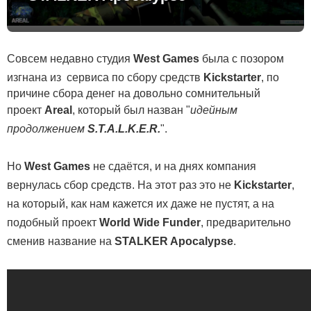
Совсем недавно студия
West Games
была с позором
изгнана из сервиса по сбору средств
Kickstarter
, по
причине сбора денег на довольно сомнительный
проект
Areal
, который был назван "
идейным
продолжением
S.T.A.L.K.E.R.
".
Но
West Games
не сдаётся, и на днях компания
вернулась сбор средств. На этот раз это не
Kickstarter
,
на который, как нам кажется их даже не пустят, а на
подобный проект
World Wide Funder
, предварительно
сменив название на
STALKER Apocalypse
.