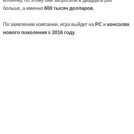
копеечку, по этому они запросили в двадцать раз
больше, а именно
600 тысяч долларов
.
По заявлению компании, игра выйдет на
PC
и
консолях
нового поколения
в
2016 году
.