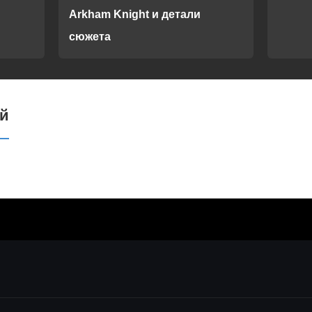
Arkham Knight и детали
сюжета
ий