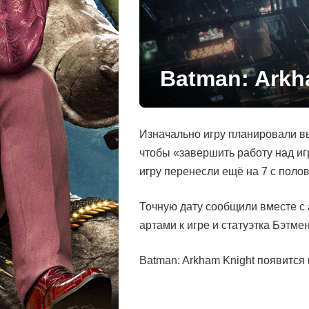
Batman: Arkh
Изначально игру планировали в
чтобы «завершить работу над иг
игру перенесли ещё на 7 с поло
Точную дату сообщили вместе с 
артами к игре и статуэтка Бэтм
Batman: Arkham Knight появитс