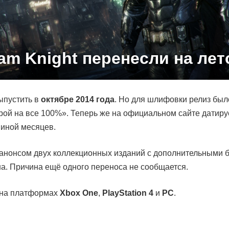
am Knight перенесли на лет
ыпустить в
октябре 2014 года
. Но для шлифовки релиз был
рой на все 100%». Теперь же на официальном сайте датир
виной месяцев.
анонсом двух коллекционных изданий с дополнительными б
ена. Причина ещё одного переноса не сообщается.
я на платформах
Xbox One
,
PlayStation 4
и
РС
.