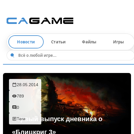
Новости
Статьи
Файлы
Игры
28.05.2014
789
0
Первый выпуск дневника о
Теги
«Блицкриг 3»