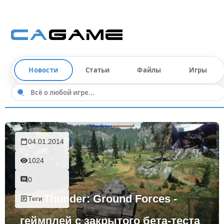
Новости
Статьи
Файлы
Игры
04.01.2014
1024
0
War Thunder: Ground Forces -
Теги
геймплей с закрытого бета-теста