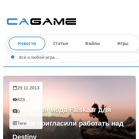
Новости
Статьи
Файлы
Игры
29.11.2013
823
Создателя мода Falskaar для
0
Skyrim пригласили работать над
Теги
Destiny