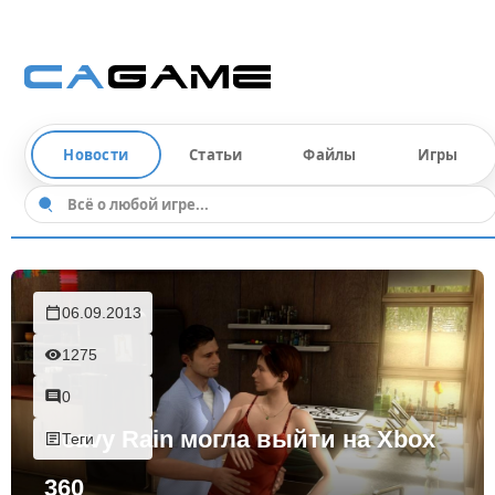
Новости
Статьи
Файлы
Игры
06.09.2013
1275
0
Heavy Rain могла выйти на Xbox
Теги
360